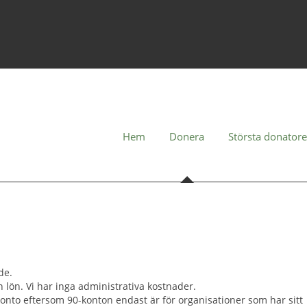
Hem
Donera
Största donator
de.
n lön. Vi har inga administrativa kostnader.
-konto eftersom 90-konton endast är för organisationer som har sitt