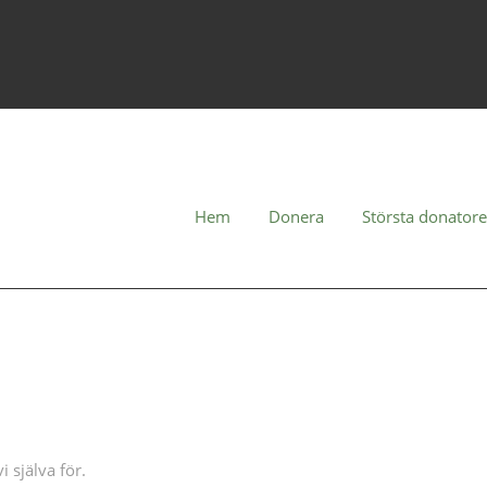
Hem
Donera
Största donator
 själva för.