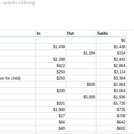
räntefri inlåning.