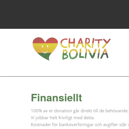
Finansiellt
100% av er donation går direkt till de behövande.
Vi jobbar helt friviligt med detta.
Kostnader för banköverföringar och avgifter står vi