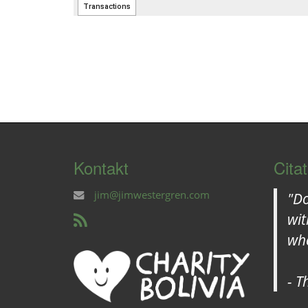
Kontakt
Citat
jim@jimwestergren.com
"Do
wit
whe
- T