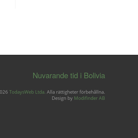
Nuvarande tid i Bolivia
2026
TodaysWeb Ltda.
Alla rättigheter förbehållna.
Design by
Modifinder AB