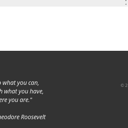
 what you can,
© 
h what you have,
re you are."
heodore Roosevelt