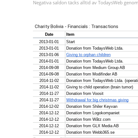
Negativa saldon täcks alltid av TodaysWeb genom 