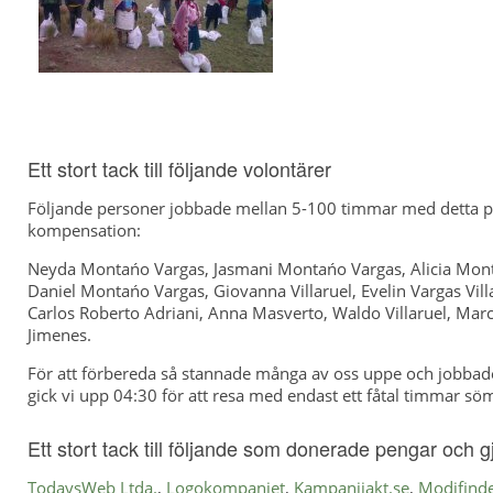
Ett stort tack till följande volontärer
Följande personer jobbade mellan 5-100 timmar med detta pr
kompensation:
Neyda Montańo Vargas, Jasmani Montańo Vargas, Alicia Mont
Daniel Montańo Vargas, Giovanna Villaruel, Evelin Vargas Vil
Carlos Roberto Adriani, Anna Masverto, Waldo Villaruel, Mar
Jimenes.
För att förbereda så stannade många av oss uppe och jobbade 
gick vi upp 04:30 för att resa med endast ett fåtal timmar sö
Ett stort tack till följande som donerade pengar och g
TodaysWeb Ltda.
,
Logokompaniet
,
Kampanjjakt.se
,
Modifind