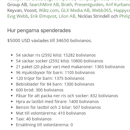
Group AB,
SearchMint AB
,
Brath
,
Presentguiden
,
Arif Kurban
Keyvan, Voosit,
Wåtz.com
,
GLX Media AB
,
Webb365
,
Happyc
Evig Webb
,
Erik Elmqvist
,
Lilon AB,
Nicklas Strindell och
Phili
Hur pengarna spenderades
$5000 USD växlades till 34650 bolivianos.
54 säckar ris (2592 kilo): 15282 bolivianos
54 säckar socker (2592 kilo): 10800 bolivianos
21 paket (20 påsar var) med makaroner: 1365 bolivianos
96 mjukisbyxor för barn: 1105 bolivianos
120 tröjor för barn: 1375 bolivianos
Bebiskläder för 84 barn: 1300 bolivianos
600 bröd: 300 bolivianos
Påsar för att packa ner ris och socker: 832 bolivianos
Hyra av lastbil med förare: 1400 bolivianos
Bensin för lastbil och 2 bilar: 507 bolivianos
Mat till volontärerna: 410 bolivianos
Taxi: 40 bolivianos
Ersättning till volontärerna: 0